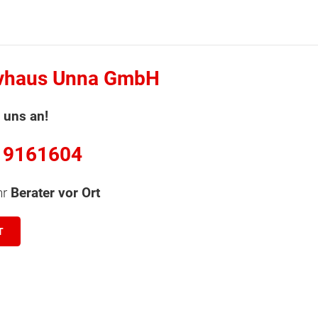
vhaus Unna GmbH
 uns an!
 9161604
hr
Berater vor Ort
T