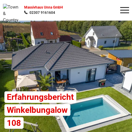
Massivhaus Unna GmbH
02307 9161604
Wonach möchten Sie suchen?
Erfahrungsbericht
Winkelbungalow
108